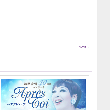
Next
→