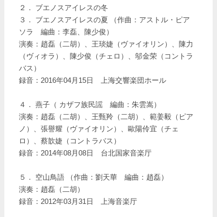
２． ブエノスアイレスの冬
３． ブエノスアイレスの夏 （作曲：アストル・ピア
ソラ 編曲：李磊、陳少俊）
演奏：趙磊（二胡）、王琰婕（ヴァイオリン）、陳力
（ヴィオラ）、陳少俊（チェロ）、邬金荣（コントラ
バス）
録音：2016年04月15日 上海交響楽団ホール
４． 燕子（ カザフ族民謡 編曲：朱雲嵩）
演奏：趙磊（二胡）、王甄羚（二胡）、範姜毅（ピア
ノ）、張譽耀（ヴァイオリン）、歐陽伶宜（チェ
ロ）、蔡歆婕（コントラバス）
録音：2014年08月08日 台北国家音楽厅
５． 空山鳥語 （作曲：劉天華 編曲：趙磊）
演奏：趙磊（二胡）
録音：2012年03月31日 上海音楽厅