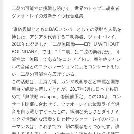
二胡の可能性に挑戦し続ける、世界のトップ二胡奏者
ツァオ・レイの最新ライヴ録音選集。
“東儀秀樹とともにBAOメンバーとしての活動も人気を
博した、アジアを代表する二胡奏者、ツァオ・レイ。
2010年に発足した「二胡無限動――ERHU WITHOUT
BOUNDARY」では、“「二胡」は二弦の楽器だが、可
能性は「無限」である”をコンセプトに、毎年他ジャン
ルの音楽とのコラボレーションによるコンサートを行
い、二胡の可能性を広げている。
この活動は、上海万博、カンヌ映画祭など華麗な国際
舞台で絶賛を博してきたが、2017年3月に日本でも初
めて「無限動 in Japan」を開催予定。このCDは、コン
サート開催に合わせて、ツァオ・レイの最新ライヴ録
音を自ら選りすぐったもの。繊細な美しさとダイナミ
ックで情熱的な演奏を併せ持つツァオ・レイのパフォ
ーマンスは、これまでの二胡の概念をくつがえす。演
奏する姿も美しく、コンサートを訪れた人は必ず魅了