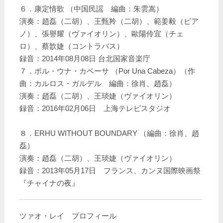
６．康定情歌 （中国民謡 編曲：朱雲嵩）
演奏：趙磊（二胡）、王甄羚（二胡）、範姜毅（ピア
ノ）、張譽耀（ヴァイオリン）、歐陽伶宜（チェ
ロ）、蔡歆婕（コントラバス）
録音：2014年08月08日 台北国家音楽庁
７．ポル・ウナ・カベーサ （Por Una Cabeza）（作
曲：カルロス・ガルデル 編曲：徐肖、趙磊）
演奏：趙磊（二胡）、王琰婕（ヴァイオリン）
録音：2016年02月06日 上海テレビスタジオ
８．ERHU WITHOUT BOUNDARY （編曲：徐肖、趙
磊）
演奏：趙磊（二胡）、王琰婕（ヴァイオリン）
録音：2013年05月17日 フランス、カンヌ国際映画祭
『チャイナの夜』
ツァオ・レイ プロフィール